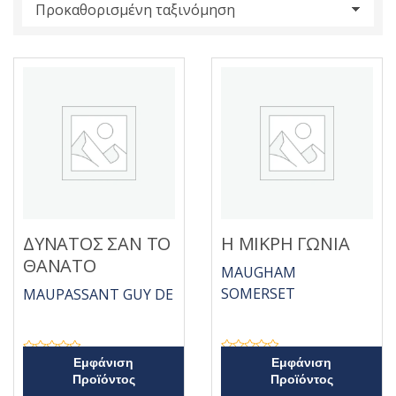
s
:
ΔΥΝΑΤΟΣ ΣΑΝ ΤΟ
Η ΜΙΚΡΗ ΓΩΝΙΑ
ΘΑΝΑΤΟ
MAUGHAM
SOMERSET
MAUPASSANT GUY DE
Β
Β
Εμφάνιση
Εμφάνιση
α
α
Προϊόντος
Προϊόντος
θ
θ
μ
μ