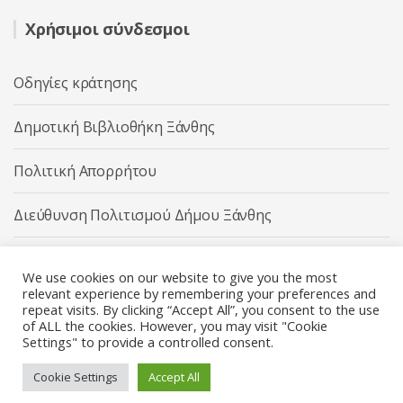
Χρήσιμοι σύνδεσμοι
Οδηγίες κράτησης
Δημοτική Βιβλιοθήκη Ξάνθης
Πολιτική Απορρήτου
Διεύθυνση Πολιτισμού Δήμου Ξάνθης
Δήμος Ξάνθης
We use cookies on our website to give you the most
relevant experience by remembering your preferences and
repeat visits. By clicking “Accept All”, you consent to the use
of ALL the cookies. However, you may visit "Cookie
Settings" to provide a controlled consent.
Διεύθυνση Πολιτισμού Δήμου Ξάνθης © 2025 All rights
Reserved.
Cookie Settings
Accept All
Κατασκευή ιστοσελίδας από την
Codebase
.