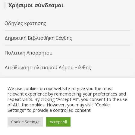
Χρήσιμοι σύνδεσμοι
Οδηγίες κράτησης
Δημοτική Βιβλιοθήκη Ξάνθης
Πολιτική Απορρήτου
Διεύθυνση Πολιτισμού Δήμου Ξάνθης
Δήμος Ξάνθης
We use cookies on our website to give you the most
relevant experience by remembering your preferences and
repeat visits. By clicking “Accept All”, you consent to the use
of ALL the cookies. However, you may visit "Cookie
Settings" to provide a controlled consent.
Διεύθυνση Πολιτισμού Δήμου Ξάνθης © 2025 All rights
Reserved.
Cookie Settings
Accept All
Κατασκευή ιστοσελίδας από την
Codebase
.