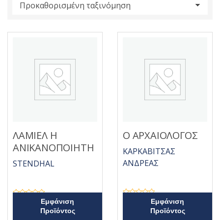
s
:
ΛΑΜΙΕΛ Η
Ο ΑΡΧΑΙΟΛΟΓΟΣ
ΑΝΙΚΑΝΟΠΟΙΗΤΗ
ΚΑΡΚΑΒΙΤΣΑΣ
ΑΝΔΡΕΑΣ
STENDHAL
Β
Β
Εμφάνιση
Εμφάνιση
α
α
Προϊόντος
Προϊόντος
θ
θ
μ
μ