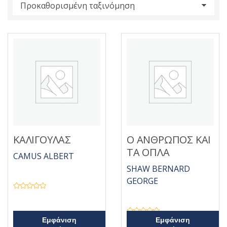
s
:
ΚΑΛΙΓΟΥΛΑΣ
Ο ΑΝΘΡΩΠΟΣ ΚΑΙ
ΤΑ ΟΠΛΑ
CAMUS ALBERT
SHAW BERNARD
GEORGE
Β
α
θ
μ
ο
Β
Εμφάνιση
Εμφάνιση
λ
α