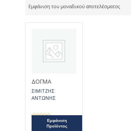
Εμφάνιση του μοναδικού αποτελέσματος
ΔΟΓΜΑ
ΣΙΜΙΤΖΗΣ
ΑΝΤΩΝΗΣ
Β
Εμφάνιση
α
Προϊόντος
θ
μ