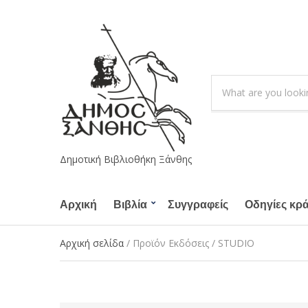
S
e
C
a
a
r
t
c
e
h
g
Δημοτική Βιβλιοθήκη Ξάνθης
p
o
r
r
o
Αρχική
Βιβλία
Συγγραφείς
y
Οδηγίες κρ
d
n
u
a
Αρχική σελίδα
/ Προϊόν Εκδόσεις / STUDIO
c
m
t
e
s
: