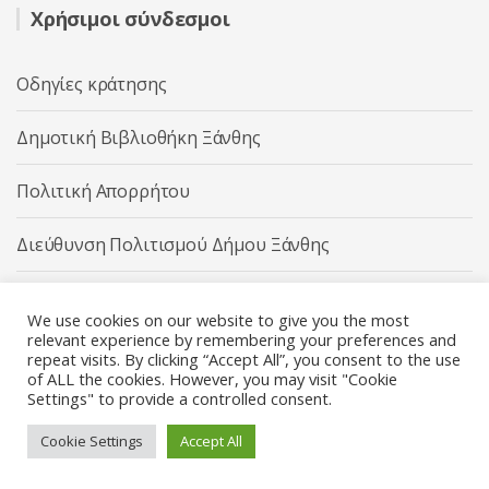
Χρήσιμοι σύνδεσμοι
Οδηγίες κράτησης
Δημοτική Βιβλιοθήκη Ξάνθης
Πολιτική Απορρήτου
Διεύθυνση Πολιτισμού Δήμου Ξάνθης
Δήμος Ξάνθης
We use cookies on our website to give you the most
relevant experience by remembering your preferences and
repeat visits. By clicking “Accept All”, you consent to the use
of ALL the cookies. However, you may visit "Cookie
Settings" to provide a controlled consent.
Διεύθυνση Πολιτισμού Δήμου Ξάνθης © 2025 All rights
Reserved.
Cookie Settings
Accept All
Κατασκευή ιστοσελίδας από την
Codebase
.