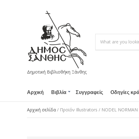
S
e
C
a
a
r
t
c
e
h
g
Δημοτική Βιβλιοθήκη Ξάνθης
p
o
r
r
o
Αρχική
Βιβλία
Συγγραφείς
y
Οδηγίες κρ
d
n
u
a
Αρχική σελίδα
/ Προϊόν Illustrators / NODEL NORMAN
c
m
t
e
s
: