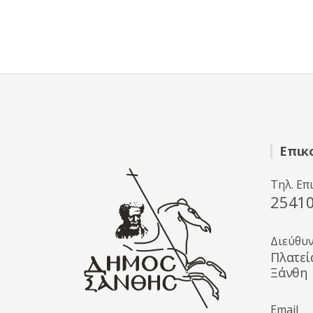
Επικ
Τηλ. Επ
2541
Διεύθυ
Πλατεί
Ξάνθη
Email