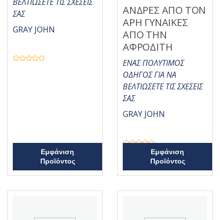
ΒΕΛΤΙΩΣΕΤΕ ΤΙΣ ΣΧΕΣΕΙΣ
ΑΝΔΡΕΣ ΑΠΟ ΤΟΝ
ΣΑΣ
ΑΡΗ ΓΥΝΑΙΚΕΣ
GRAY JOHN
ΑΠΟ ΤΗΝ
ΑΦΡΟΔΙΤΗ
ΕΝΑΣ ΠΟΛΥΤΙΜΟΣ
Β
α
ΟΔΗΓΟΣ ΓΙΑ ΝΑ
θ
μ
ΒΕΛΤΙΩΣΕΤΕ ΤΙΣ ΣΧΕΣΕΙΣ
ο
λ
ΣΑΣ
ο
γ
GRAY JOHN
ή
θ
η
κ
ε
μ
ε
Β
Εμφάνιση
Εμφάνιση
0
α
α
Προϊόντος
Προϊόντος
θ
π
μ
ό
ο
5
λ
ο
γ
ή
θ
η
κ