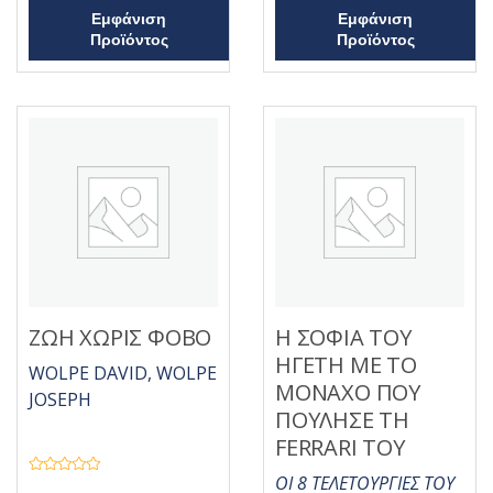
η
ό
Εμφάνιση
Εμφάνιση
κ
5
ε
Προϊόντος
Προϊόντος
μ
ε
0
α
π
ό
5
ΖΩΗ ΧΩΡΙΣ ΦΟΒΟ
Η ΣΟΦΙΑ ΤΟΥ
ΗΓΕΤΗ ΜΕ ΤΟ
WOLPE DAVID, WOLPE
ΜΟΝΑΧΟ ΠΟΥ
JOSEPH
ΠΟΥΛΗΣΕ ΤΗ
FERRARI ΤΟΥ
ΟΙ 8 ΤΕΛΕΤΟΥΡΓΙΕΣ ΤΟΥ
Β