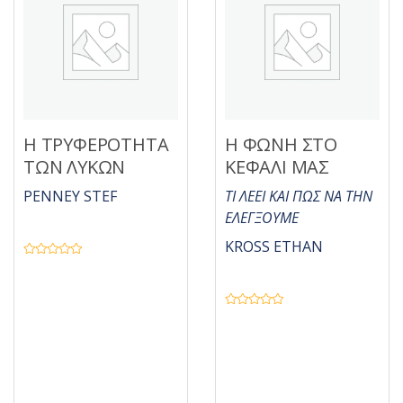
Η ΤΡΥΦΕΡΟΤΗΤΑ
Η ΦΩΝΗ ΣΤΟ
ΤΩΝ ΛΥΚΩΝ
ΚΕΦΑΛΙ ΜΑΣ
PENNEY STEF
ΤΙ ΛΕΕΙ ΚΑΙ ΠΩΣ ΝΑ ΤΗΝ
ΕΛΕΓΞΟΥΜΕ
KROSS ETHAN
Β
α
θ
μ
ο
Β
λ
α
ο
θ
γ
μ
ή
ο
θ
λ
η
ο
κ
γ
ε
ή