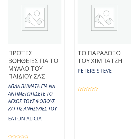
ΠΡΩΤΕΣ
ΤΟ ΠΑΡΑΔΟΞΟ
ΒΟΗΘΕΙΕΣ ΓΙΑ ΤΟ
ΤΟΥ ΧΙΜΠΑΤΖΗ
ΜΥΑΛΟ ΤΟΥ
PETERS STEVE
ΠΑΙΔΙΟΥ ΣΑΣ
ΑΠΛΑ ΒΗΜΑΤΑ ΓΙΑ ΝΑ
ΑΝΤΙΜΕΤΩΠΙΣΕΤΕ ΤΟ
Β
α
ΑΓΧΟΣ ΤΟΥΣ ΦΟΒΟΥΣ
θ
μ
ΚΑΙ ΤΙΣ ΑΝΗΣΥΧΙΕΣ ΤΟΥ
ο
λ
ο
EATON ALICIA
γ
ή
θ
η
κ
ε