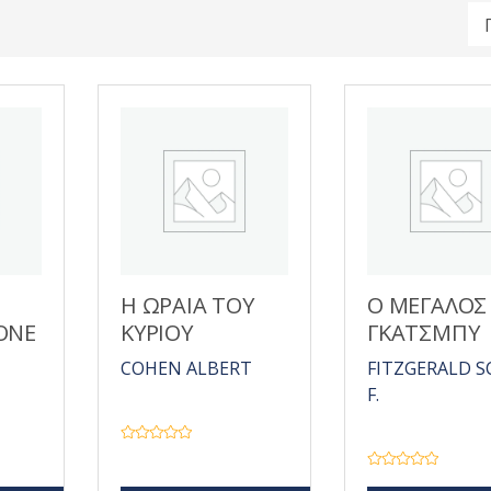
Η ΩΡΑΙΑ ΤΟΥ
Ο ΜΕΓΑΛΟΣ
ΟΝΕ
ΚΥΡΙΟΥ
ΓΚΑΤΣΜΠΥ
COHEN ALBERT
FITZGERALD 
F.
Β
α
θ
Β
μ
α