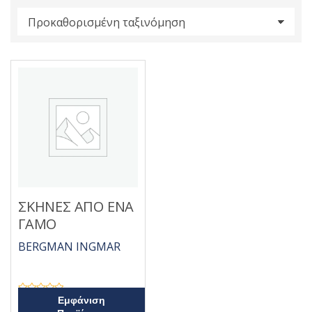
s
:
ΣΚΗΝΕΣ ΑΠΟ ΕΝΑ
ΓΑΜΟ
BERGMAN INGMAR
Β
Εμφάνιση
α