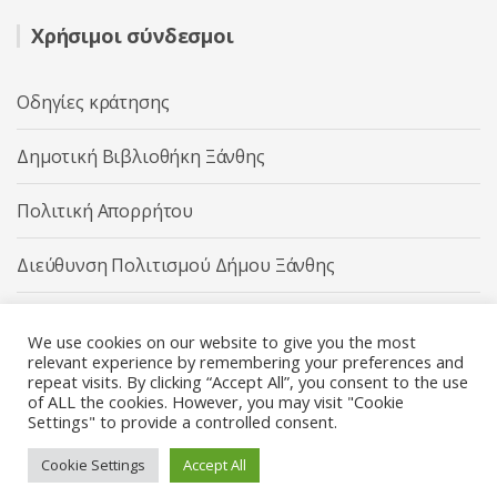
Χρήσιμοι σύνδεσμοι
Οδηγίες κράτησης
Δημοτική Βιβλιοθήκη Ξάνθης
Πολιτική Απορρήτου
Διεύθυνση Πολιτισμού Δήμου Ξάνθης
Δήμος Ξάνθης
We use cookies on our website to give you the most
relevant experience by remembering your preferences and
repeat visits. By clicking “Accept All”, you consent to the use
of ALL the cookies. However, you may visit "Cookie
Settings" to provide a controlled consent.
Διεύθυνση Πολιτισμού Δήμου Ξάνθης © 2025 All rights
Reserved.
Cookie Settings
Accept All
Κατασκευή ιστοσελίδας από την
Codebase
.