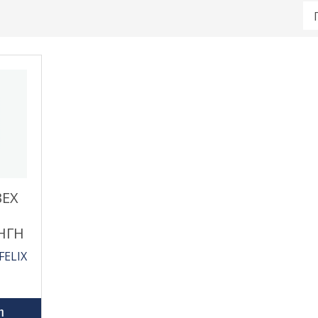
ΒΕΧ
ΗΓΗ
FELIX
η