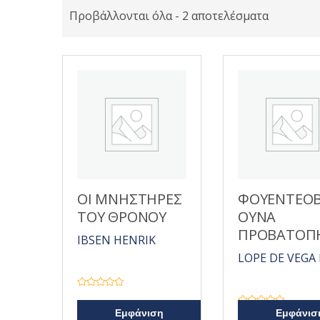
Προβάλλονται όλα - 2 αποτελέσματα
ΟΙ ΜΝΗΣΤΗΡΕΣ
ΦΟΥΕΝΤΕΟ
ΤΟΥ ΘΡΟΝΟΥ
ΟΥΝΑ
ΠΡΟΒΑΤΟΠ
IBSEN HENRIK
LOPE DE VEGA 
Β
α
θ
Β
Εμφάνιση
Εμφάνισ
μ