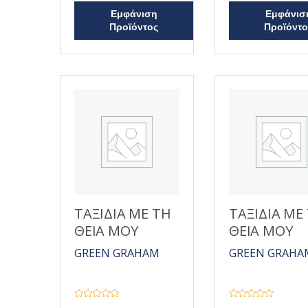
ο
ο
Εμφάνιση
Εμφάνισ
λ
λ
ο
ο
Προϊόντος
Προϊόντο
γ
γ
ή
ή
θ
θ
η
η
κ
κ
ε
ε
μ
μ
ε
ε
0
0
α
α
π
π
ό
ό
5
5
ΤΑΞΙΔΙΑ ΜΕ ΤΗ
ΤΑΞΙΔΙΑ ΜΕ
ΘΕΙΑ ΜΟΥ
ΘΕΙΑ ΜΟΥ
GREEN GRAHAM
GREEN GRAHA
Β
Β