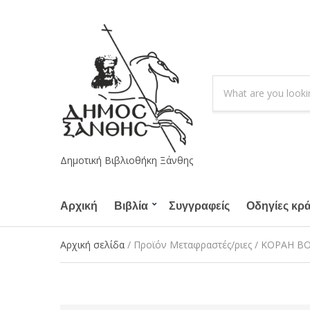
S
e
C
a
a
r
t
c
e
h
g
Δημοτική Βιβλιοθήκη Ξάνθης
p
o
r
r
o
Αρχική
Βιβλία
Συγγραφείς
y
Οδηγίες κρ
d
n
u
a
Αρχική σελίδα
/ Προϊόν Μεταφραστές/ριες / ΚΟΡΑΗ Β
c
m
t
e
s
: