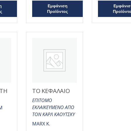
ο
ο
η
Εμφάνιση
Εμφάνισ
λ
λ
ο
ο
ς
Προϊόντος
Προϊόντ
γ
γ
ή
ή
θ
θ
η
η
κ
κ
ε
ε
μ
μ
ε
ε
0
0
α
α
π
π
ό
ό
5
5
 ΤΗ
ΤΟ ΚΕΦΑΛΑΙΟ
ΕΠΙΤΟΜΟ
ΕΚΛΑΙΚΕΥΜΕΝΟ ΑΠΟ
M
ΤΟΝ ΚΑΡΛ ΚΑΟΥΤΣΚΥ
MARX K.