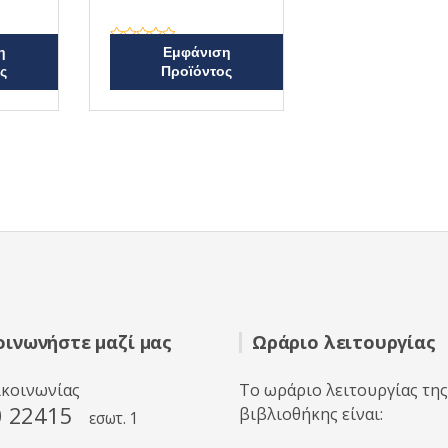
Β
η
Εμφάνιση
α
ς
Προϊόντος
θ
μ
ο
λ
ο
γ
ή
θ
η
κ
ε
μ
ε
0
α
π
ό
5
οινωνήστε μαζί μας
Ωράριο λειτουργίας
ικοινωνίας
Το ωράριο λειτουργίας της
0 22415
βιβλιοθήκης είναι:
εσωτ. 1