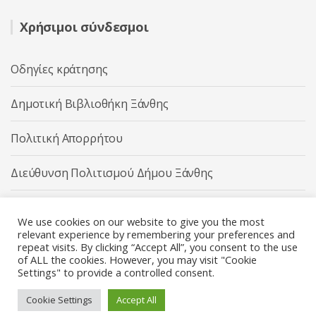
Χρήσιμοι σύνδεσμοι
Οδηγίες κράτησης
Δημοτική Βιβλιοθήκη Ξάνθης
Πολιτική Απορρήτου
Διεύθυνση Πολιτισμού Δήμου Ξάνθης
Δήμος Ξάνθης
We use cookies on our website to give you the most
relevant experience by remembering your preferences and
repeat visits. By clicking “Accept All”, you consent to the use
of ALL the cookies. However, you may visit "Cookie
Settings" to provide a controlled consent.
Διεύθυνση Πολιτισμού Δήμου Ξάνθης © 2025 All rights
Reserved.
Cookie Settings
Accept All
Κατασκευή ιστοσελίδας από την
Codebase
.