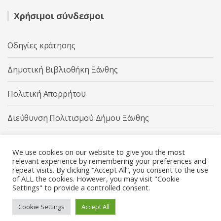
Χρήσιμοι σύνδεσμοι
Οδηγίες κράτησης
Δημοτική Βιβλιοθήκη Ξάνθης
Πολιτική Απορρήτου
Διεύθυνση Πολιτισμού Δήμου Ξάνθης
Δήμος Ξάνθης
We use cookies on our website to give you the most
relevant experience by remembering your preferences and
repeat visits. By clicking “Accept All”, you consent to the use
of ALL the cookies. However, you may visit "Cookie
Settings" to provide a controlled consent.
Διεύθυνση Πολιτισμού Δήμου Ξάνθης © 2025 All rights
Reserved.
Cookie Settings
Accept All
Κατασκευή ιστοσελίδας από την
Codebase
.