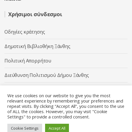
Χρήσιμοι σύνδεσμοι
Οδηγίες κράτησης
Δημοτική Βιβλιοθήκη Ξάνθης
Πολιτική Απορρήτου
Διεύθυνση Πολιτισμού Δήμου Ξάνθης
Δήμος Ξάνθης
We use cookies on our website to give you the most
relevant experience by remembering your preferences and
repeat visits. By clicking “Accept All”, you consent to the use
of ALL the cookies. However, you may visit "Cookie
Settings" to provide a controlled consent.
Διεύθυνση Πολιτισμού Δήμου Ξάνθης © 2025 All rights
Reserved.
Cookie Settings
Accept All
Κατασκευή ιστοσελίδας από την
Codebase
.