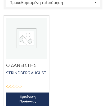
s
:
Ο ΔΑΝΕΙΣΤΗΣ
STRINDBERG AUGUST
Β
α
θ
Εμφάνιση
μ
Προϊόντος
ο
λ