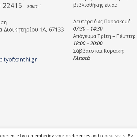
0 22415
βιβλιοθήκης είναι:
εσωτ. 1
Δευτέρα έως Παρασκευή:
νση
07:30 – 14:30
,
α Διοικητηρίου 1A, 67133
Απόγευμα Τρίτη – Πέμπτη:
18:00 – 20:00
,
Σάββατο και Κυριακή:
Κλειστά
.
cityofxanthi.gr
xperience by remembering your preferences and repeat visits. By