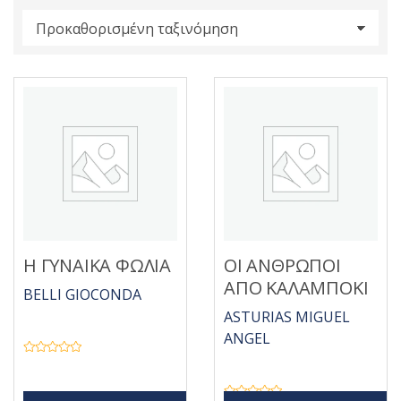
s
:
Η ΓΥΝΑΙΚΑ ΦΩΛΙΑ
ΟΙ ΑΝΘΡΩΠΟΙ
ΑΠΟ ΚΑΛΑΜΠΟΚΙ
BELLI GIOCONDA
ASTURIAS MIGUEL
ANGEL
Β
α
θ
μ