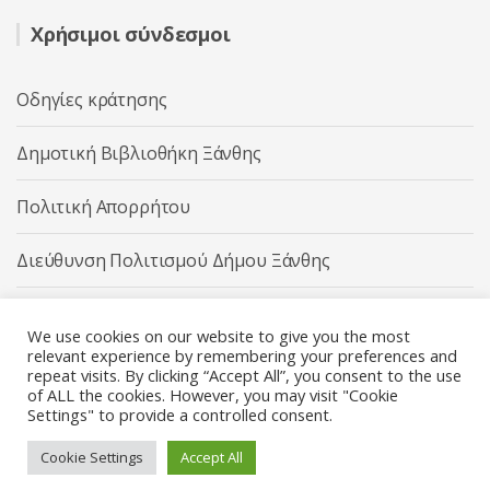
Χρήσιμοι σύνδεσμοι
Οδηγίες κράτησης
Δημοτική Βιβλιοθήκη Ξάνθης
Πολιτική Απορρήτου
Διεύθυνση Πολιτισμού Δήμου Ξάνθης
Δήμος Ξάνθης
We use cookies on our website to give you the most
relevant experience by remembering your preferences and
repeat visits. By clicking “Accept All”, you consent to the use
of ALL the cookies. However, you may visit "Cookie
Settings" to provide a controlled consent.
Διεύθυνση Πολιτισμού Δήμου Ξάνθης © 2025 All rights
Reserved.
Cookie Settings
Accept All
Κατασκευή ιστοσελίδας από την
Codebase
.