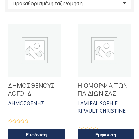
s
:
ΔΗΜΟΣΘΕΝΟΥΣ
Η ΟΜΟΡΦΙΑ ΤΩΝ
ΛΟΓΟΙ Δ
ΠΑΙΔΙΩΝ ΣΑΣ
ΔΗΜΟΣΘΕΝΗΣ
LAMIRAL SOPHIE,
RIPAULT CHRISTINE
Β
α
θ
Β
Εμφάνιση
Εμφάνιση
μ
α