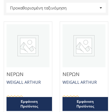
s
:
ΝΕΡΩΝ
ΝΕΡΩΝ
WEIGALL ARTHUR
WEIGALL ARTHUR
Β
Β
Εμφάνιση
Εμφάνιση
α
α
Προϊόντος
Προϊόντος
θ
θ
μ
μ