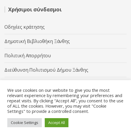
Χρήσιμοι σύνδεσμοι
Οδηγίες κράτησης
Δημοτική Βιβλιοθήκη Ξάνθης
Πολιτική Απορρήτου
Διεύθυνση Πολιτισμού Δήμου Ξάνθης
Δήμος Ξάνθης
We use cookies on our website to give you the most
relevant experience by remembering your preferences and
repeat visits. By clicking “Accept All”, you consent to the use
of ALL the cookies. However, you may visit "Cookie
Settings" to provide a controlled consent.
Διεύθυνση Πολιτισμού Δήμου Ξάνθης © 2025 All rights
Reserved.
Cookie Settings
Accept All
Κατασκευή ιστοσελίδας από την
Codebase
.