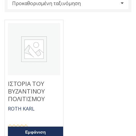
s
:
ΙΣΤΟΡΙΑ ΤΟΥ
ΒΥΖΑΝΤΙΝΟΥ
ΠΟΛΙΤΙΣΜΟΥ
ROTH KARL
Β
Εμφάνιση
α