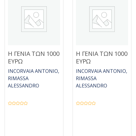
5
Η ΓΕΝΙΑ ΤΩΝ 1000
Η ΓΕΝΙΑ ΤΩΝ 1000
ΕΥΡΩ
ΕΥΡΩ
INCORVAIA ANTONIO,
INCORVAIA ANTONIO,
RIMASSA
RIMASSA
ALESSANDRO
ALESSANDRO
Β
Β
α
α
θ
θ
μ
μ
ο
ο
λ
λ
ο
ο
γ
γ