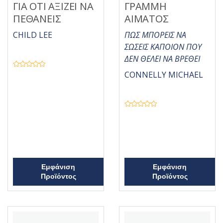
ΓΙΑ ΟΤΙ ΑΞΙΖΕΙ ΝΑ
ΓΡΑΜΜΗ
ΠΕΘΑΝΕΙΣ
ΑΙΜΑΤΟΣ
CHILD LEE
ΠΩΣ ΜΠΟΡΕΙΣ ΝΑ
ΣΩΣΕΙΣ ΚΑΠΟΙΟΝ ΠΟΥ
ΔΕΝ ΘΕΛΕΙ ΝΑ ΒΡΕΘΕΙ
Β
CONNELLY MICHAEL
α
θ
μ
ο
λ
ο
Β
γ
α
ή
θ
θ
μ
η
ο
κ
λ
ε
ο
μ
γ
ε
ή
0
θ
Εμφάνιση
Εμφάνιση
α
η
π
Προϊόντος
Προϊόντος
κ
ό
ε
5
μ
ε
0
α
π
ό