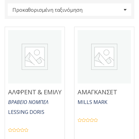
s
:
ΑΛΦΡΕΝΤ & ΕΜΙΛΥ
ΑΜΑΓΚΑΝΣΕΤ
ΒΡΑΒΕΙΟ ΝΟΜΠΕΛ
MILLS MARK
LESSING DORIS
Β
α
θ
Β
μ