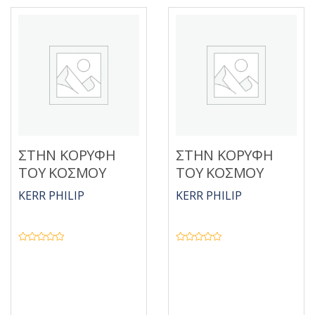
5
ΣΤΗΝ ΚΟΡΥΦΗ
ΣΤΗΝ ΚΟΡΥΦΗ
ΤΟΥ ΚΟΣΜΟΥ
ΤΟΥ ΚΟΣΜΟΥ
KERR PHILIP
KERR PHILIP
Β
Β
α
α
θ
θ
μ
μ
ο
ο
λ
λ
ο
ο
γ
γ