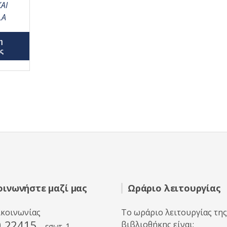
ΑΙ
LA
η
ς
οινωνήστε μαζί μας
Ωράριο λειτουργίας
ικοινωνίας
Το ωράριο λειτουργίας της
0 22415
βιβλιοθήκης είναι:
εσωτ. 1