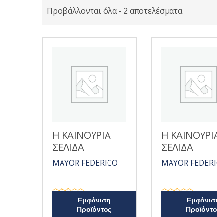
Προβάλλονται όλα - 2 αποτελέσματα
Η ΚΑΙΝΟΥΡΙΑ
Η ΚΑΙΝΟΥΡΙ
ΣΕΛΙΔΑ
ΣΕΛΙΔΑ
MAYOR FEDERICO
MAYOR FEDER
Β
Β
Εμφάνιση
Εμφάνισ
α
α
Προϊόντος
Προϊόντο
θ
θ
μ
μ