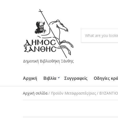
S
e
C
a
a
r
t
c
e
h
g
Δημοτική Βιβλιοθήκη Ξάνθης
p
o
r
r
o
Αρχική
Βιβλία
Συγγραφείς
y
Οδηγίες κρ
d
n
u
a
Αρχική σελίδα
/ Προϊόν Μεταφραστές/ριες / ΒΥΖΑΝΤΙΟ
c
m
t
e
s
: