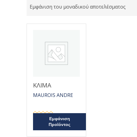
Εμφάνιση του μοναδικού αποτελέσματος
ΚΛΙΜΑ
MAUROIS ANDRE
Β
Εμφάνιση
α
Προϊόντος
θ
μ
ο
λ