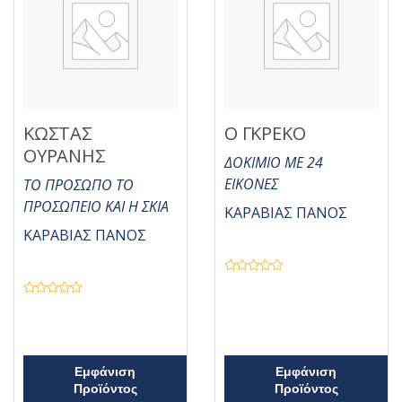
5
5
ΚΩΣΤΑΣ
Ο ΓΚΡΕΚΟ
ΟΥΡΑΝΗΣ
ΔΟΚΙΜΙΟ ΜΕ 24
ΕΙΚΟΝΕΣ
ΤΟ ΠΡΟΣΩΠΟ ΤΟ
ΠΡΟΣΩΠΕΙΟ ΚΑΙ Η ΣΚΙΑ
ΚΑΡΑΒΙΑΣ ΠΑΝΟΣ
ΚΑΡΑΒΙΑΣ ΠΑΝΟΣ
Β
α
θ
Β
μ
α
ο
θ
λ
μ
ο
ο
γ
λ
ή
ο
Εμφάνιση
Εμφάνιση
θ
γ
Προϊόντος
η
Προϊόντος
ή
κ
θ