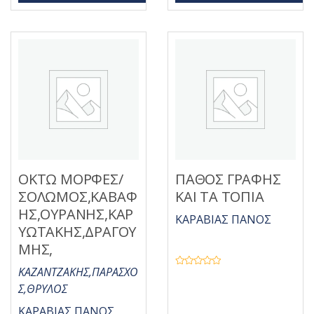
ε
η
μ
κ
ε
ε
0
μ
α
ε
π
0
ό
α
5
π
ό
5
ΟΚΤΩ ΜΟΡΦΕΣ/
ΠΑΘΟΣ ΓΡΑΦΗΣ
ΣΟΛΩΜΟΣ,ΚΑΒΑΦ
ΚΑΙ ΤΑ ΤΟΠΙΑ
ΗΣ,ΟΥΡΑΝΗΣ,ΚΑΡ
ΚΑΡΑΒΙΑΣ ΠΑΝΟΣ
ΥΩΤΑΚΗΣ,ΔΡΑΓΟΥ
ΜΗΣ,
ΚΑΖΑΝΤΖΑΚΗΣ,ΠΑΡΑΣΧΟ
Β
α
Σ,ΘΡΥΛΟΣ
θ
μ
ο
ΚΑΡΑΒΙΑΣ ΠΑΝΟΣ