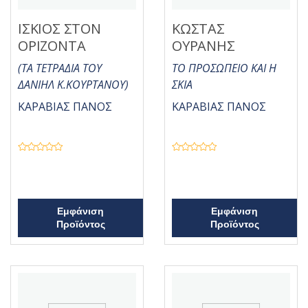
ΙΣΚΙΟΣ ΣΤΟΝ
ΚΩΣΤΑΣ
ΟΡΙΖΟΝΤΑ
ΟΥΡΑΝΗΣ
(ΤΑ ΤΕΤΡΑΔΙΑ ΤΟΥ
ΤΟ ΠΡΟΣΩΠΕΙΟ ΚΑΙ Η
ΔΑΝΙΗΛ Κ.ΚΟΥΡΤΑΝΟΥ)
ΣΚΙΑ
ΚΑΡΑΒΙΑΣ ΠΑΝΟΣ
ΚΑΡΑΒΙΑΣ ΠΑΝΟΣ
Β
Β
α
α
θ
θ
μ
μ
ο
ο
λ
λ
ο
ο
Εμφάνιση
Εμφάνιση
γ
γ
Προϊόντος
Προϊόντος
ή
ή
θ
θ
η
η
κ
κ
ε
ε
μ
μ
ε
ε
0
0
α
α
π
π
ό
ό