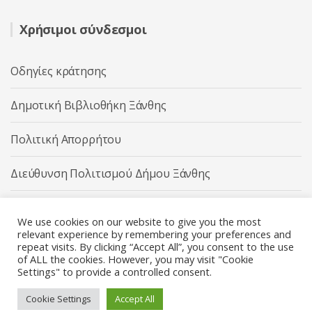
Χρήσιμοι σύνδεσμοι
Οδηγίες κράτησης
Δημοτική Βιβλιοθήκη Ξάνθης
Πολιτική Απορρήτου
Διεύθυνση Πολιτισμού Δήμου Ξάνθης
Δήμος Ξάνθης
We use cookies on our website to give you the most
relevant experience by remembering your preferences and
repeat visits. By clicking “Accept All”, you consent to the use
of ALL the cookies. However, you may visit "Cookie
Settings" to provide a controlled consent.
Διεύθυνση Πολιτισμού Δήμου Ξάνθης © 2025 All rights
Reserved.
Cookie Settings
Accept All
Κατασκευή ιστοσελίδας από την
Codebase
.