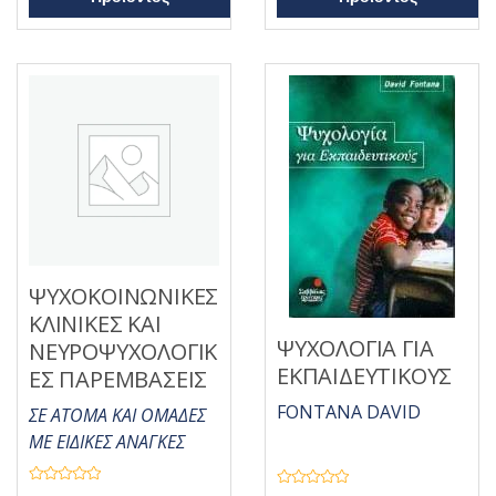
0
0
α
α
π
π
ό
ό
5
5
ΨΥΧΟΚΟΙΝΩΝΙΚΕΣ
ΚΛΙΝΙΚΕΣ ΚΑΙ
ΨΥΧΟΛΟΓΙΑ ΓΙΑ
ΝΕΥΡΟΨΥΧΟΛΟΓΙΚ
ΕΚΠΑΙΔΕΥΤΙΚΟΥΣ
ΕΣ ΠΑΡΕΜΒΑΣΕΙΣ
FONTANA DAVID
ΣΕ ΑΤΟΜΑ ΚΑΙ ΟΜΑΔΕΣ
ΜΕ ΕΙΔΙΚΕΣ ΑΝΑΓΚΕΣ
Β
Β