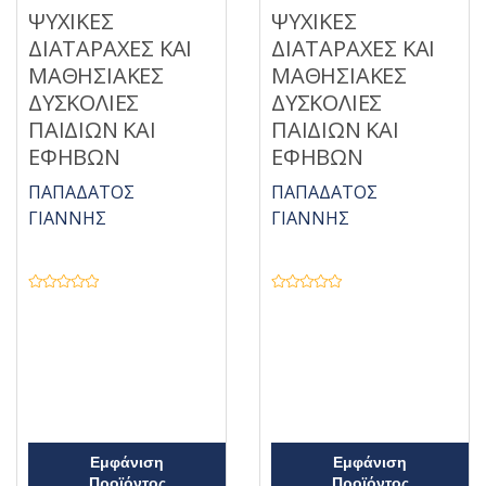
ΨΥΧΙΚΕΣ
ΨΥΧΙΚΕΣ
ΔΙΑΤΑΡΑΧΕΣ ΚΑΙ
ΔΙΑΤΑΡΑΧΕΣ ΚΑΙ
ΜΑΘΗΣΙΑΚΕΣ
ΜΑΘΗΣΙΑΚΕΣ
ΔΥΣΚΟΛΙΕΣ
ΔΥΣΚΟΛΙΕΣ
ΠΑΙΔΙΩΝ ΚΑΙ
ΠΑΙΔΙΩΝ ΚΑΙ
ΕΦΗΒΩΝ
ΕΦΗΒΩΝ
ΠΑΠΑΔΑΤΟΣ
ΠΑΠΑΔΑΤΟΣ
ΓΙΑΝΝΗΣ
ΓΙΑΝΝΗΣ
Β
Β
α
α
θ
θ
μ
μ
ο
ο
λ
λ
ο
ο
γ
γ
ή
ή
θ
θ
η
η
κ
κ
ε
ε
Εμφάνιση
Εμφάνιση
μ
μ
ε
Προϊόντος
ε
Προϊόντος