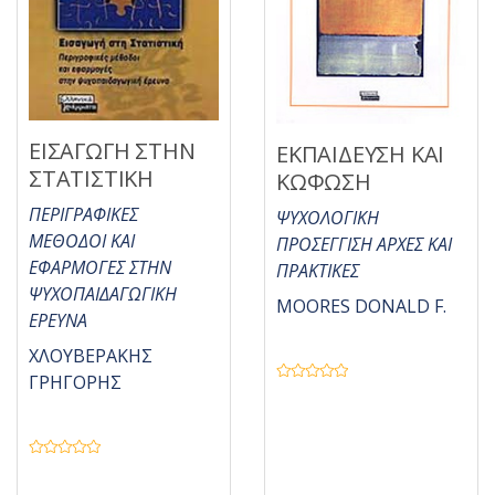
ΕΙΣΑΓΩΓΗ ΣΤΗΝ
ΕΚΠΑΙΔΕΥΣΗ ΚΑΙ
ΣΤΑΤΙΣΤΙΚΗ
ΚΩΦΩΣΗ
ΠΕΡΙΓΡΑΦΙΚΕΣ
ΨΥΧΟΛΟΓΙΚΗ
ΜΕΘΟΔΟΙ ΚΑΙ
ΠΡΟΣΕΓΓΙΣΗ ΑΡΧΕΣ ΚΑΙ
ΕΦΑΡΜΟΓΕΣ ΣΤΗΝ
ΠΡΑΚΤΙΚΕΣ
ΨΥΧΟΠΑΙΔΑΓΩΓΙΚΗ
MOORES DONALD F.
ΕΡΕΥΝΑ
ΧΛΟΥΒΕΡΑΚΗΣ
ΓΡΗΓΟΡΗΣ
Β
α
θ
μ
ο
λ
Β
ο
α
γ
θ