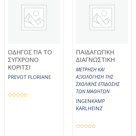
0
π
α
ό
π
5
ό
5
ΟΔΗΓΟΣ ΓΙΑ ΤΟ
ΠΑΙΔΑΓΩΓΙΚΗ
ΣΥΓΧΡΟΝΟ
ΔΙΑΓΝΩΣΤΙΚΗ
ΚΟΡΙΤΣΙ
ΜΕΤΡΗΣΗ ΚΑΙ
ΑΞΙΟΛΟΓΗΣΗ ΤΗΣ
PREVOT FLORIANE
ΣΧΟΛΙΚΗΣ ΕΠΙΔΟΣΗΣ
ΤΩΝ ΜΑΘΗΤΩΝ
Β
INGENKAMP
α
θ
KARLHEINZ
μ
ο
λ
ο
γ
ή
Β
θ
α