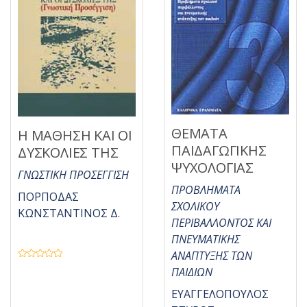
ΘΕΜΑΤΑ
Η ΜΑΘΗΣΗ ΚΑΙ ΟΙ
ΠΑΙΔΑΓΩΓΙΚΗΣ
ΔΥΣΚΟΛΙΕΣ ΤΗΣ
ΨΥΧΟΛΟΓΙΑΣ
ΓΝΩΣΤΙΚΗ ΠΡΟΣΕΓΓΙΣΗ
ΠΡΟΒΛΗΜΑΤΑ
ΠΟΡΠΟΔΑΣ
ΣΧΟΛΙΚΟΥ
ΚΩΝΣΤΑΝΤΙΝΟΣ Δ.
ΠΕΡΙΒΑΛΛΟΝΤΟΣ ΚΑΙ
ΠΝΕΥΜΑΤΙΚΗΣ
ΑΝΑΠΤΥΞΗΣ ΤΩΝ
Β
ΠΑΙΔΙΩΝ
α
θ
μ
ΕΥΑΓΓΕΛΟΠΟΥΛΟΣ
ο
λ