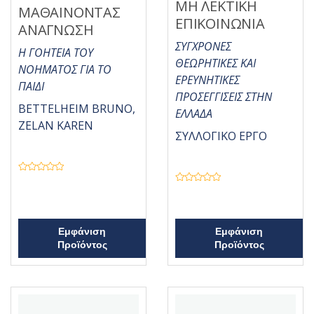
ΜΗ ΛΕΚΤΙΚΗ
ΜΑΘΑΙΝΟΝΤΑΣ
ΕΠΙΚΟΙΝΩΝΙΑ
ΑΝΑΓΝΩΣΗ
ΣΥΓΧΡΟΝΕΣ
Η ΓΟΗΤΕΙΑ ΤΟΥ
ΘΕΩΡΗΤΙΚΕΣ ΚΑΙ
ΝΟΗΜΑΤΟΣ ΓΙΑ ΤΟ
ΕΡΕΥΝΗΤΙΚΕΣ
ΠΑΙΔΙ
ΠΡΟΣΕΓΓΙΣΕΙΣ ΣΤΗΝ
BETTELHEIM BRUNO,
ΕΛΛΑΔΑ
ZELAN KAREN
ΣΥΛΛΟΓΙΚΟ ΕΡΓΟ
Β
α
Β
θ
α
μ
θ
ο
μ
λ
ο
ο
λ
Εμφάνιση
Εμφάνιση
γ
ο
Προϊόντος
Προϊόντος
ή
γ
θ
ή
η
θ
κ
η
ε
κ
μ
ε
ε
μ
0
ε
α