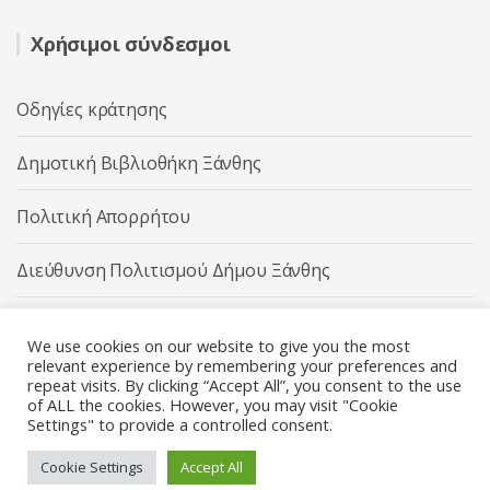
Χρήσιμοι σύνδεσμοι
Οδηγίες κράτησης
Δημοτική Βιβλιοθήκη Ξάνθης
Πολιτική Απορρήτου
Διεύθυνση Πολιτισμού Δήμου Ξάνθης
Δήμος Ξάνθης
We use cookies on our website to give you the most
relevant experience by remembering your preferences and
repeat visits. By clicking “Accept All”, you consent to the use
of ALL the cookies. However, you may visit "Cookie
Settings" to provide a controlled consent.
Διεύθυνση Πολιτισμού Δήμου Ξάνθης © 2025 All rights
Reserved.
Cookie Settings
Accept All
Κατασκευή ιστοσελίδας από την
Codebase
.