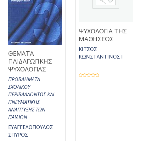
ΨΥΧΟΛΟΓΙΑ ΤΗΣ
ΜΑΘΗΣΕΩΣ
ΚΙΤΣΟΣ
ΘΕΜΑΤΑ
ΚΩΝΣΤΑΝΤΙΝΟΣ Ι
ΠΑΙΔΑΓΩΓΙΚΗΣ
ΨΥΧΟΛΟΓΙΑΣ
ΠΡΟΒΛΗΜΑΤΑ
Β
α
ΣΧΟΛΙΚΟΥ
θ
μ
ΠΕΡΙΒΑΛΛΟΝΤΟΣ ΚΑΙ
ο
λ
ΠΝΕΥΜΑΤΙΚΗΣ
ο
γ
ΑΝΑΠΤΥΞΗΣ ΤΩΝ
ή
θ
ΠΑΙΔΙΩΝ
η
κ
ε
ΕΥΑΓΓΕΛΟΠΟΥΛΟΣ
μ
ε
ΣΠΥΡΟΣ
0
α