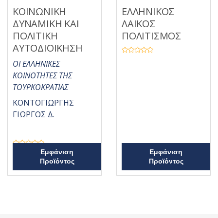
ΚΟΙΝΩΝΙΚΗ
ΕΛΛΗΝΙΚΟΣ
ΔΥΝΑΜΙΚΗ ΚΑΙ
ΛΑΙΚΟΣ
ΠΟΛΙΤΙΚΗ
ΠΟΛΙΤΙΣΜΟΣ
ΑΥΤΟΔΙΟΙΚΗΣΗ
Β
ΟΙ ΕΛΛΗΝΙΚΕΣ
α
θ
ΚΟΙΝΟΤΗΤΕΣ ΤΗΣ
μ
ο
ΤΟΥΡΚΟΚΡΑΤΙΑΣ
λ
ο
γ
ΚΟΝΤΟΓΙΩΡΓΗΣ
ή
θ
ΓΙΩΡΓΟΣ Δ.
η
κ
ε
μ
ε
0
Β
Εμφάνιση
α
Εμφάνιση
α
π
Προϊόντος
Προϊόντος
θ
ό
μ
5
ο
λ
ο
γ
ή
θ
η
κ