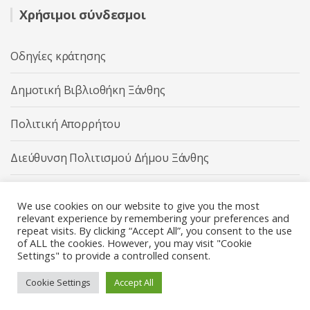
Χρήσιμοι σύνδεσμοι
Οδηγίες κράτησης
Δημοτική Βιβλιοθήκη Ξάνθης
Πολιτική Απορρήτου
Διεύθυνση Πολιτισμού Δήμου Ξάνθης
Δήμος Ξάνθης
We use cookies on our website to give you the most
relevant experience by remembering your preferences and
repeat visits. By clicking “Accept All”, you consent to the use
of ALL the cookies. However, you may visit "Cookie
Settings" to provide a controlled consent.
Διεύθυνση Πολιτισμού Δήμου Ξάνθης © 2025 All rights
Reserved.
Cookie Settings
Accept All
Κατασκευή ιστοσελίδας από την
Codebase
.