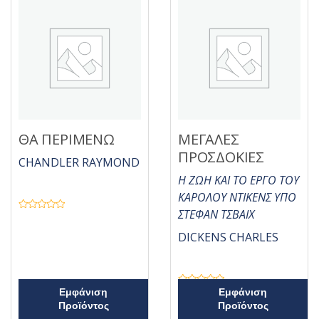
ΘΑ ΠΕΡΙΜΕΝΩ
ΜΕΓΑΛΕΣ
ΠΡΟΣΔΟΚΙΕΣ
CHANDLER RAYMOND
Η ΖΩΗ ΚΑΙ ΤΟ ΕΡΓΟ ΤΟΥ
ΚΑΡΟΛΟΥ ΝΤΙΚΕΝΣ ΥΠΟ
ΣΤΕΦΑΝ ΤΣΒΑΙΧ
Β
α
θ
DICKENS CHARLES
μ
ο
λ
ο
γ
ή
Β
Εμφάνιση
Εμφάνιση
θ
α
η
Προϊόντος
Προϊόντος
θ
κ
μ
ε