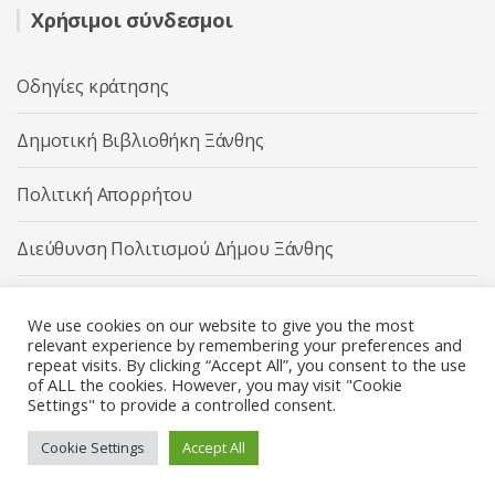
Χρήσιμοι σύνδεσμοι
Οδηγίες κράτησης
Δημοτική Βιβλιοθήκη Ξάνθης
Πολιτική Απορρήτου
Διεύθυνση Πολιτισμού Δήμου Ξάνθης
Δήμος Ξάνθης
We use cookies on our website to give you the most
relevant experience by remembering your preferences and
repeat visits. By clicking “Accept All”, you consent to the use
of ALL the cookies. However, you may visit "Cookie
Settings" to provide a controlled consent.
Διεύθυνση Πολιτισμού Δήμου Ξάνθης © 2025 All rights
Reserved.
Cookie Settings
Accept All
Κατασκευή ιστοσελίδας από την
Codebase
.