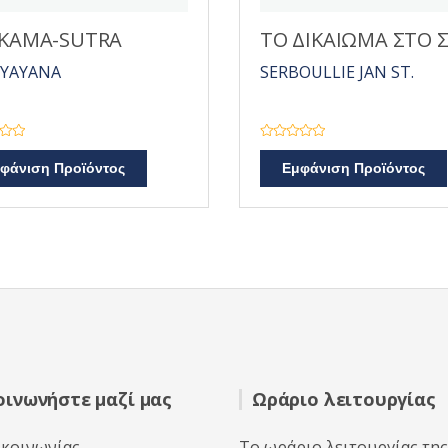
 KAMA-SUTRA
ΤΟ ΔΙΚΑΙΩΜΑ ΣΤΟ 
SYAYANA
SERBOULLIE JAN ST.
Β
α
φάνιση Προϊόντος
Εμφάνιση Προϊόντος
θ
μ
ο
λ
ο
γ
ή
θ
η
κ
ε
μ
ε
0
α
π
ό
5
οινωνήστε μαζί μας
Ωράριο λειτουργίας
ικοινωνίας
Το ωράριο λειτουργίας της