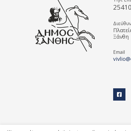
2541
Διεύθυ
Πλατεί
Ξάνθη
Email
vivlio@