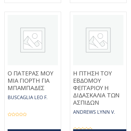
ε
ή
μ
θ
ε
η
0
κ
α
ε
π
μ
ό
ε
5
0
α
π
ό
5
Ο ΠΑΤΕΡΑΣ ΜΟΥ
Η ΠΤΗΣΗ ΤΟΥ
ΜΙΑ ΓΙΟΡΤΗ ΓΙΑ
ΕΒΔΟΜΟΥ
ΜΠΑΜΠΑΔΕΣ
ΦΕΓΓΑΡΙΟΥ Η
ΔΙΔΑΣΚΑΛΙΑ ΤΩΝ
BUSCAGLIA LEO F.
ΑΣΠΙΔΩΝ
ANDREWS LYNN V.
Β
α
θ
μ