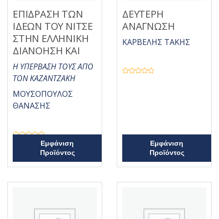
ΕΠΙΔΡΑΣΗ ΤΩΝ
ΔΕΥΤΕΡΗ
ΙΔΕΩΝ ΤΟΥ ΝΙΤΣΕ
ΑΝΑΓΝΩΣΗ
ΣΤΗΝ ΕΛΛΗΝΙΚΗ
ΚΑΡΒΕΛΗΣ ΤΑΚΗΣ
ΔΙΑΝΟΗΣΗ ΚΑΙ
Η ΥΠΕΡΒΑΣΗ ΤΟΥΣ ΑΠΟ
ΤΟΝ ΚΑΖΑΝΤΖΑΚΗ
Β
α
θ
ΜΟΥΣΟΠΟΥΛΟΣ
μ
ο
ΘΑΝΑΣΗΣ
λ
ο
γ
ή
θ
η
Β
Εμφάνιση
Εμφάνιση
κ
α
ε
Προϊόντος
Προϊόντος
θ
μ
μ
ε
ο
0
λ
α
ο
π
γ
ό
ή
5
θ
η
κ
ε
μ