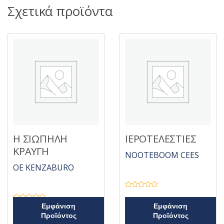
Σχετικά προϊόντα
Η ΣΙΩΠΗΛΗ
ΙΕΡΟΤΕΛΕΣΤΙΕΣ
ΚΡΑΥΓΗ
NOOTEBOOM CEES
OE KENZABURO
Β
α
θ
Β
Εμφάνιση
Εμφάνιση
μ
α
Προϊόντος
Προϊόντος
ο
θ
λ
μ