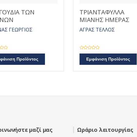
ΓΟΥΔΙΑ ΤΩΝ
ΤΡΙΑΝΤΑΦΥΛΛΑ
ΥΝΩΝ
ΜΙΑΝΗΣ ΗΜΕΡΑΣ
ΑΣ ΓΕΩΡΓΙΟΣ
ΑΓΡΑΣ ΤΕΛΛΟΣ
Β
α
φάνιση Προϊόντος
Εμφάνιση Προϊόντος
θ
μ
ο
λ
ο
γ
ή
θ
η
κ
ε
μ
ε
0
α
π
ό
5
οινωνήστε μαζί μας
Ωράριο λειτουργίας