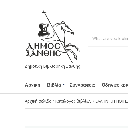
S
e
C
a
a
r
t
c
e
h
g
Δημοτική Βιβλιοθήκη Ξάνθης
p
o
r
r
o
Αρχική
Βιβλία
Συγγραφείς
y
Οδηγίες κρ
d
n
u
a
Αρχική σελίδα
/
Κατάλογος βιβλίων
/
ΕΛΛΗΝΙΚΗ ΠΟΙΗΣ
c
m
t
e
s
: