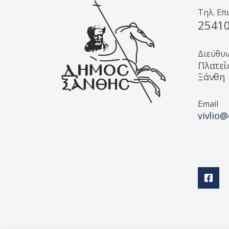
Τηλ. Επ
2541
Διεύθυ
Πλατεί
Ξάνθη
Email
vivlio@