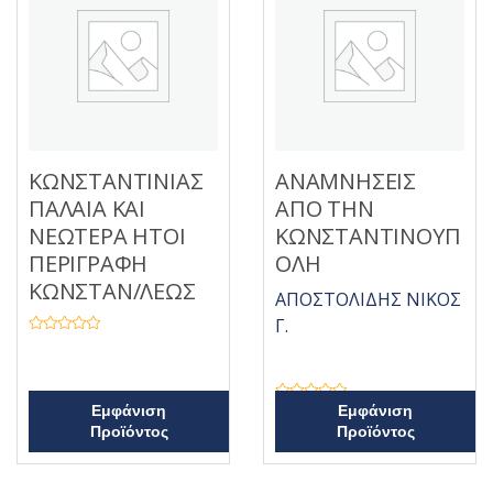
π
ό
5
ΚΩΝΣΤΑΝΤΙΝΙΑΣ
ΑΝΑΜΝΗΣΕΙΣ
ΠΑΛΑΙΑ ΚΑΙ
ΑΠΟ ΤΗΝ
ΝΕΩΤΕΡΑ ΗΤΟΙ
ΚΩΝΣΤΑΝΤΙΝΟΥΠ
ΠΕΡΙΓΡΑΦΗ
ΟΛΗ
ΚΩΝΣΤΑΝ/ΛΕΩΣ
ΑΠΟΣΤΟΛΙΔΗΣ ΝΙΚΟΣ
Γ.
Β
α
θ
μ
ο
λ
Β
Εμφάνιση
Εμφάνιση
ο
α
Προϊόντος
Προϊόντος
γ
θ
ή
μ
θ
ο
η
λ
κ
ο