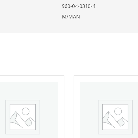
960-04-0310-4
Μ/ΜΑΝ