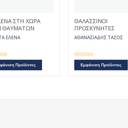
ΛΕΝΑ ΣΤΗ ΧΩΡΑ
ΘΑΛΑΣΣΙΝΟΙ
Ν ΘΑΥΜΑΤΩΝ
ΠΡΟΣΚΥΝΗΤΕΣ
ΤΑ ΕΛΕΝΑ
ΑΘΑΝΑΣΙΑΔΗΣ ΤΑΣΟΣ
Β
α
φάνιση Προϊόντος
Εμφάνιση Προϊόντος
θ
μ
ο
λ
ο
γ
ή
θ
η
κ
ε
μ
ε
0
α
π
ό
5