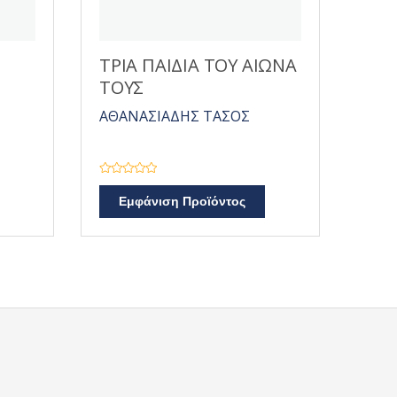
ΤΡΙΑ ΠΑΙΔΙΑ ΤΟΥ ΑΙΩΝΑ
ΤΟΥΣ
ΑΘΑΝΑΣΙΑΔΗΣ ΤΑΣΟΣ
Β
α
Εμφάνιση Προϊόντος
θ
μ
ο
λ
ο
γ
ή
θ
η
κ
ε
μ
ε
0
α
π
ό
5