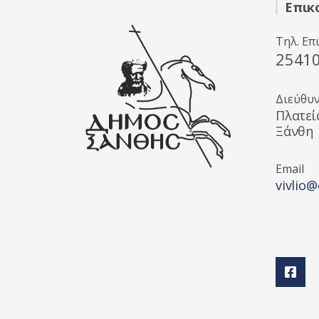
Επικ
Τηλ. Επ
2541
Διεύθυ
Πλατεί
Ξάνθη
Email
vivlio@