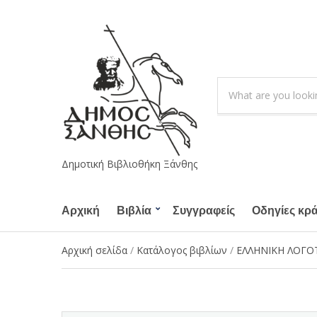
S
e
C
a
a
r
t
c
e
h
g
Δημοτική Βιβλιοθήκη Ξάνθης
p
o
r
r
o
Αρχική
Βιβλία
Συγγραφείς
y
Οδηγίες κρ
d
n
u
a
Αρχική σελίδα
/
Κατάλογος βιβλίων
/
ΕΛΛΗΝΙΚΗ ΛΟΓΟ
c
m
t
e
s
: