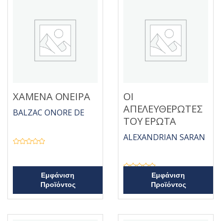
ΧΑΜΕΝΑ ΟΝΕΙΡΑ
ΟΙ
ΑΠΕΛΕΥΘΕΡΩΤΕΣ
BALZAC ONORE DE
ΤΟΥ ΕΡΩΤΑ
ALEXANDRIAN SARAN
Β
α
θ
μ
ο
Β
Εμφάνιση
Εμφάνιση
λ
α
Προϊόντος
Προϊόντος
ο
θ
γ
μ
ή
ο
θ
λ
η
ο
κ
γ
ε