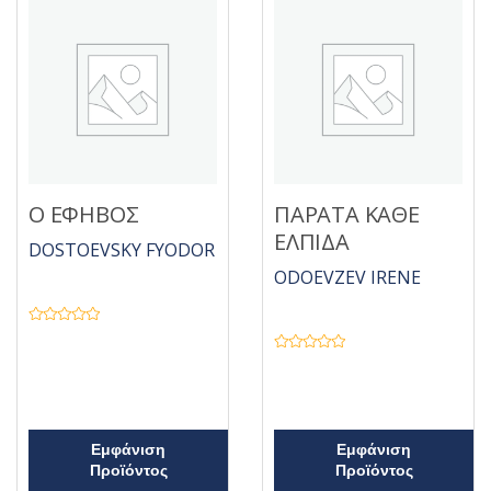
Ο ΕΦΗΒΟΣ
ΠΑΡΑΤΑ ΚΑΘΕ
ΕΛΠΙΔΑ
DOSTOEVSKY FYODOR
ODOEVZEV IRENE
Β
α
θ
Β
μ
α
ο
θ
λ
μ
ο
ο
γ
λ
ή
ο
Εμφάνιση
Εμφάνιση
θ
γ
η
ή
Προϊόντος
Προϊόντος
κ
θ
ε