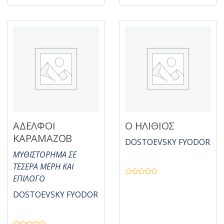
η
μ
κ
ε
ε
0
μ
α
ε
π
0
ό
α
5
π
ό
5
ΑΔΕΛΦΟΙ
Ο ΗΛΙΘΙΟΣ
ΚΑΡΑΜΑΖΟΒ
DOSTOEVSKY FYODOR
ΜΥΘΙΣΤΟΡΗΜΑ ΣΕ
ΤΕΣΕΡΑ ΜΕΡΗ ΚΑΙ
ΕΠΙΛΟΓΟ
Β
α
θ
DOSTOEVSKY FYODOR
μ
ο
λ
ο
γ