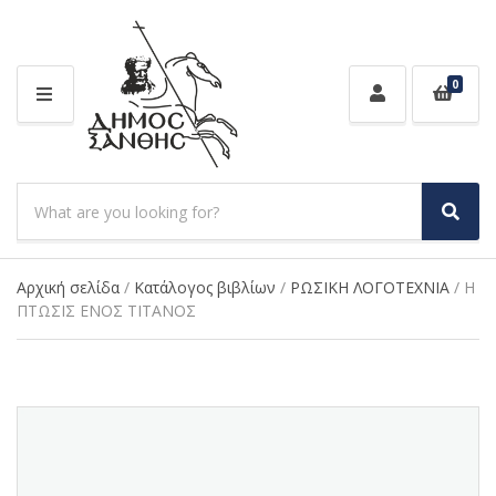
0
M
E
N
U
S
e
S
C
a
e
a
a
r
t
r
Αρχική σελίδα
/
Κατάλογος βιβλίων
/
ΡΩΣΙΚΗ ΛΟΓΟΤΕΧΝΙΑ
/ Η
c
e
c
ΠΤΩΣΙΣ ΕΝΟΣ ΤΙΤΑΝΟΣ
h
g
h
p
o
r
r
o
y
d
n
u
a
c
m
t
e