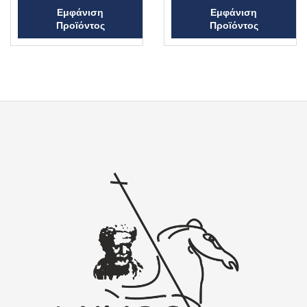
ή
Β
Εμφάνιση
Εμφάνιση
θ
α
η
Προϊόντος
Προϊόντος
θ
κ
μ
ε
ο
μ
λ
ε
ο
0
γ
α
ή
π
θ
ό
η
5
κ
ε
μ
ε
0
α
π
ό
5