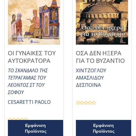
ΟΙ ΓΥΝΑΙΚΕΣ ΤΟΥ
ΟΣΑ ΔΕΝ ΗΞΕΡΑ
ΑΥΤΟΚΡΑΤΟΡΑ
ΓΙΑ ΤΟ ΒΥΖΑΝΤΙΟ
ΤΟ ΣΚΑΝΔΑΛΟ ΤΗΣ
ΧΙΝΤΖΟΓΛΟΥ
ΤΕΤΡΑΓΑΜΙΑΣ ΤΟΥ
ΑΜΑΣΛΙΔΟΥ
ΛΕΟΝΤΟΣ ΣΤ ΤΟΥ
ΔΕΣΠΟΙΝΑ
ΣΟΦΟΥ
CESARETTI PAOLO
Β
α
θ
μ
ο
Β
Εμφάνιση
Εμφάνιση
λ
α
ο
Προϊόντος
Προϊόντος
θ
γ
μ