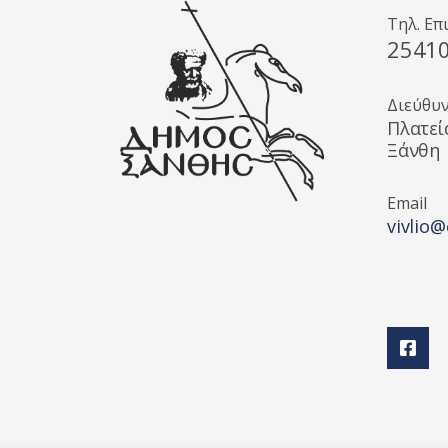
Τηλ. Επ
2541
Διεύθυ
Πλατεί
Ξάνθη
Email
vivlio@