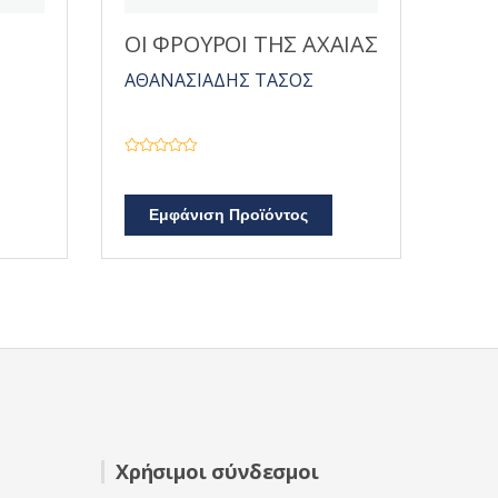
ΟΙ ΦΡΟΥΡΟΙ ΤΗΣ ΑΧΑΙΑΣ
ΑΘΑΝΑΣΙΑΔΗΣ ΤΑΣΟΣ
Β
α
θ
μ
Εμφάνιση Προϊόντος
ο
λ
ο
γ
ή
θ
η
κ
ε
μ
ε
0
α
π
ό
5
Χρήσιμοι σύνδεσμοι