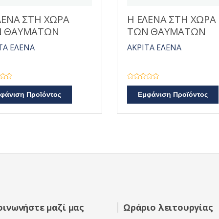
ΛΕΝΑ ΣΤΗ ΧΩΡΑ
Η ΕΛΕΝΑ ΣΤΗ ΧΩΡΑ
Ν ΘΑΥΜΑΤΩΝ
ΤΩΝ ΘΑΥΜΑΤΩΝ
ΤΑ ΕΛΕΝΑ
ΑΚΡΙΤΑ ΕΛΕΝΑ
Β
α
φάνιση Προϊόντος
Εμφάνιση Προϊόντος
θ
μ
ο
λ
ο
γ
ή
θ
η
κ
ε
μ
ε
0
α
π
ό
5
οινωνήστε μαζί μας
Ωράριο λειτουργίας