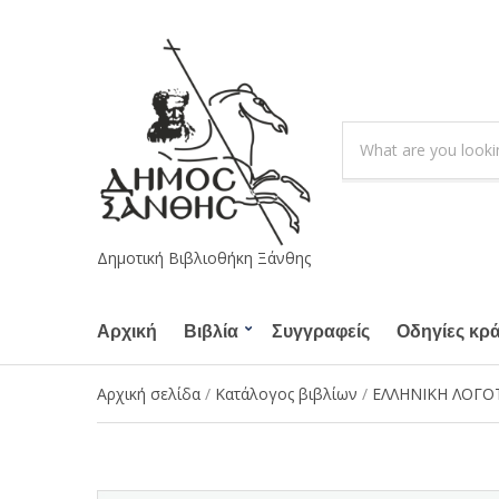
S
e
C
a
a
r
t
c
e
h
g
Δημοτική Βιβλιοθήκη Ξάνθης
p
o
r
r
o
Αρχική
Βιβλία
Συγγραφείς
y
Οδηγίες κρ
d
n
u
a
Αρχική σελίδα
/
Κατάλογος βιβλίων
/
ΕΛΛΗΝΙΚΗ ΛΟΓΟ
c
m
t
e
s
: