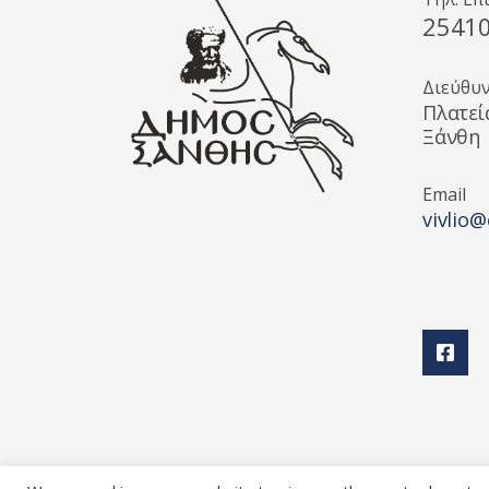
2541
Διεύθυ
Πλατεί
Ξάνθη
Email
vivlio@