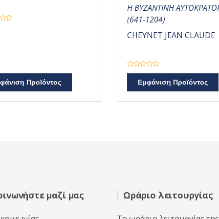
Η ΒΥΖΑΝΤΙΝΗ ΑΥΤΟΚΡΑΤΟ
(641-1204)
CHEYNET JEAN CLAUDE
Β
α
φάνιση Προϊόντος
Εμφάνιση Προϊόντος
θ
μ
ο
λ
ο
γ
ή
θ
η
κ
ε
μ
ε
0
α
π
ό
5
οινωνήστε μαζί μας
Ωράριο λειτουργίας
ικοινωνίας
Το ωράριο λειτουργίας της