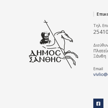
π
ό
5
Επικ
Τηλ. Επ
2541
Διεύθυ
Πλατεί
Ξάνθη
Email
vivlio@