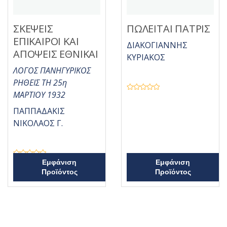
ΣΚΕΨΕΙΣ
ΠΩΛΕΙΤΑΙ ΠΑΤΡΙΣ
ΕΠΙΚΑΙΡΟΙ ΚΑΙ
ΔΙΑΚΟΓΙΑΝΝΗΣ
ΑΠΟΨΕΙΣ ΕΘΝΙΚΑΙ
ΚΥΡΙΑΚΟΣ
ΛΟΓΟΣ ΠΑΝΗΓΥΡΙΚΟΣ
ΡΗΘΕΙΣ ΤΗ 25η
ΜΑΡΤΙΟΥ 1932
Β
α
θ
ΠΑΠΠΑΔΑΚΙΣ
μ
ο
ΝΙΚΟΛΑΟΣ Γ.
λ
ο
γ
ή
θ
η
Β
Εμφάνιση
Εμφάνιση
κ
α
ε
Προϊόντος
Προϊόντος
θ
μ
μ
ε
ο
0
λ
α
ο
π
γ
ό
ή
5
θ
η